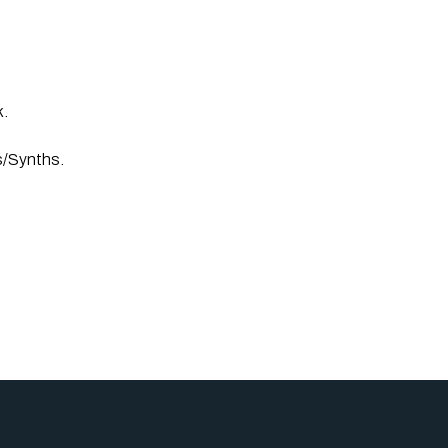
k.
s/Synths.