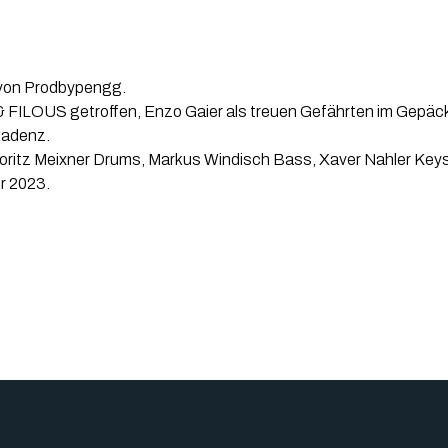
 von Prodbypengg.
& FILOUS getroffen, Enzo Gaier als treuen Gefährten im Gepäc
kadenz.
 Moritz Meixner Drums, Markus Windisch Bass, Xaver Nahler Key
r 2023.