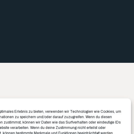
Büro München ✉️
Büro Münster ✉️
optimales Erlebnis zu bieten, verwenden wir Technologien wie Cookies, um
Belfortstraße 8
Rudolf-Von-Langen-Str. 42
mationen zu speichern und/oder darauf zuzugreifen. Wenn du diesen
n zustimmst, können wir Daten wie das Surfverhalten oder eindeutige IDs
81667 München
48147 Münster
ebsite verarbeiten. Wenn du deine Zustimmung nicht erteilst oder
t, können bestimmte Merkmale und Funktionen beeinträchtigt werden.