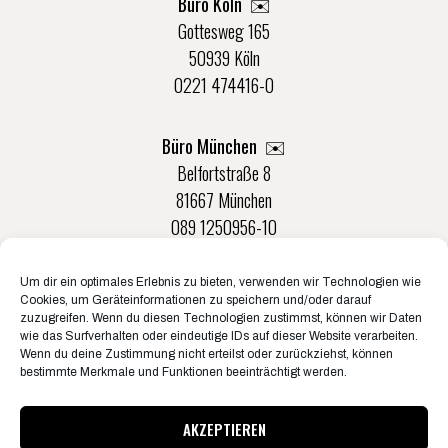
Büro Köln ✉️
Gottesweg 165
50939 Köln
0221 474416-0
Büro München ✉️
Belfortstraße 8
81667 München
089 1250956-10
Um dir ein optimales Erlebnis zu bieten, verwenden wir Technologien wie
Büro Münster ✉️
Cookies, um Geräteinformationen zu speichern und/oder darauf
Rudolf-Von-Langen-Str. 42
zuzugreifen. Wenn du diesen Technologien zustimmst, können wir Daten
wie das Surfverhalten oder eindeutige IDs auf dieser Website verarbeiten.
48147 Münster
Wenn du deine Zustimmung nicht erteilst oder zurückziehst, können
0251 20132-0
bestimmte Merkmale und Funktionen beeinträchtigt werden.
AKZEPTIEREN