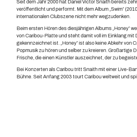
Seit dem Jahr 2000 hat Daniel Victor Snaith bereits 
veröffentlicht und performt. Mit dem Album „Swim“ (201
internationalen Clubszene nicht mehr wegzudenken.
Beim ersten Hören des diesjährigen Albums „Honey“ werden
von Caribou-Platte und steht damit voll im Einklang mi
gekennzeichnet ist. „Honey“ ist also keine Abkehr von C
Popmusik zu hören und selber zu kreieren. Großartige D
Frische, die einen Künstler auszeichnet, der zu begeis
Bei Konzerten als Caribou tritt Snaith mit einer Live
Bühne. Seit Anfang 2003 tourt Caribou weltweit und spi