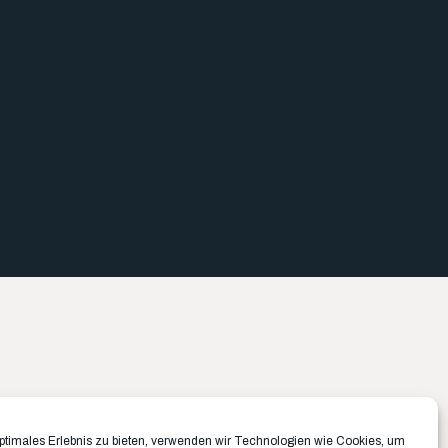
Büro München ✉️
Büro Münster ✉️
optimales Erlebnis zu bieten, verwenden wir Technologien wie Cookies, um