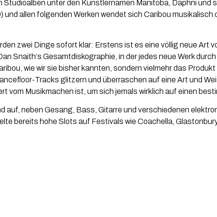
zehn Studioalben unter den Künstlernamen Manitoba, Daphni un
0) und allen folgenden Werken wendet sich Caribou musikalisch d
 zwei Dinge sofort klar: Erstens ist es eine völlig neue Art vo
t Dan Snaith‘s Gesamtdiskographie, in der jedes neue Werk durc
aribou, wie wir sie bisher kannten, sondern vielmehr das Produk
ancefloor-Tracks glitzern und überraschen auf eine Art und Weis
tert vom Musikmachen ist, um sich jemals wirklich auf einen be
-Band auf, neben Gesang, Bass, Gitarre und verschiedenen elekt
elte bereits hohe Slots auf Festivals wie Coachella, Glastonb