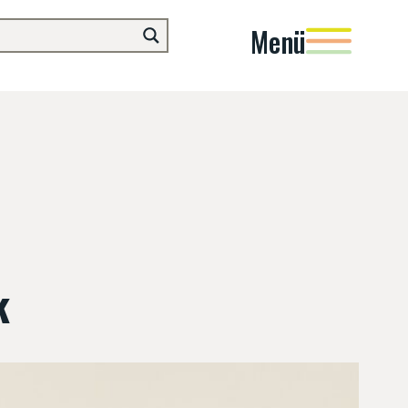
Menü
k