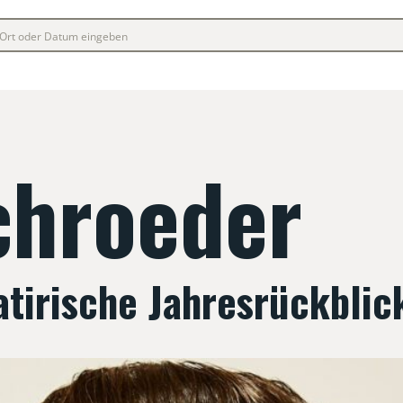
chroeder
satirische Jahresrückblic