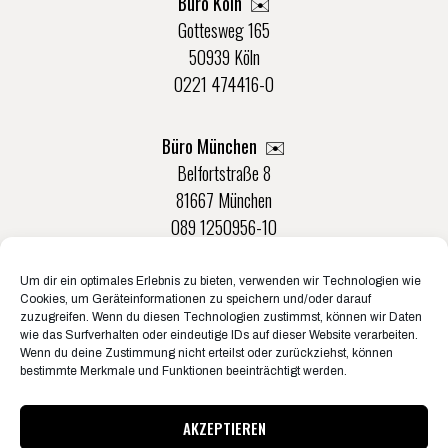
Büro Köln ✉️
Gottesweg 165
50939 Köln
0221 474416-0
Büro München ✉️
Belfortstraße 8
81667 München
089 1250956-10
Um dir ein optimales Erlebnis zu bieten, verwenden wir Technologien wie
Büro Münster ✉️
Cookies, um Geräteinformationen zu speichern und/oder darauf
Rudolf-Von-Langen-Str. 42
zuzugreifen. Wenn du diesen Technologien zustimmst, können wir Daten
wie das Surfverhalten oder eindeutige IDs auf dieser Website verarbeiten.
48147 Münster
Wenn du deine Zustimmung nicht erteilst oder zurückziehst, können
0251 20132-0
bestimmte Merkmale und Funktionen beeinträchtigt werden.
AKZEPTIEREN