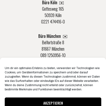
Büro Köln ✉️
Gottesweg 165
50939 Köln
0221 474416-0
Büro München ✉️
Belfortstraße 8
81667 München
089 1250956-10
Um dir ein optimales Erlebnis zu bieten, verwenden wir Technologien wie
Büro Münster ✉️
Cookies, um Geräteinformationen zu speichern und/oder darauf
Rudolf-Von-Langen-Str. 42
zuzugreifen. Wenn du diesen Technologien zustimmst, können wir Daten
wie das Surfverhalten oder eindeutige IDs auf dieser Website verarbeiten.
48147 Münster
Wenn du deine Zustimmung nicht erteilst oder zurückziehst, können
0251 20132-0
bestimmte Merkmale und Funktionen beeinträchtigt werden.
AKZEPTIEREN