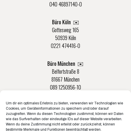
040 46897140-0
Büro Köln ✉️
Gottesweg 165
50939 Köln
0221 474416-0
Büro München ✉️
Belfortstraße 8
81667 München
089 1250956-10
Um dir ein optimales Erlebnis zu bieten, verwenden wir Technologien wie
Büro Münster ✉️
Cookies, um Geräteinformationen zu speichern und/oder darauf
Rudolf-Von-Langen-Str. 42
zuzugreifen. Wenn du diesen Technologien zustimmst, können wir Daten
wie das Surfverhalten oder eindeutige IDs auf dieser Website verarbeiten.
48147 Münster
Wenn du deine Zustimmung nicht erteilst oder zurückziehst, können
0251 20132-0
bestimmte Merkmale und Funktionen beeinträchtigt werden.