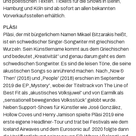
und poetischen Texten. Tickets für die Shows in Berlin,
Hamburg und Köln sind ab sofort an allen bekannten
Vorverkaufsstellen erhältlich.
PLÀSI
Plàsi, der mit bürgerlichem Namen Mikael Bitzarakis heißt,
ist ein schwedischer Singer-Songwriter mit griechischen
Wurzeln. Sein Künstlername kommt aus dem Griechischen
und bedeutet „Kreativität“ und genau darum geht es dem
schwedischen Songwriter. Es sind die leisen Töne, die seine
akustischen Songs so anrührend machen. Nach „Now &
Then“ (2016) und „People“ (2018) erschien im September
2019 die EP „Mystery“, wobei der Titeltrack von The Line of
Best Fit als „akustisches Volksjuwel“ und von Earmilk als
„sensationell bewegendes Volksstück“ gelobt wurde.
Neben Support-Shows für Künstler wie José González,
Hollow Coves und Henry Jamison spielte Plàsi 2019 eine
erste eigene Headliner-Tour und trat bei Festivals wie dem
Iceland Airwaves und dem Eurosonic auf. 2020 folgte dann