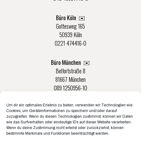
Büro Köln ✉️
Gottesweg 165
50939 Köln
0221 474416-0
Büro München ✉️
Belfortstraße 8
81667 München
089 1250956-10
Um dir ein optimales Erlebnis zu bieten, verwenden wir Technologien wie
Büro Münster ✉️
Cookies, um Geräteinformationen zu speichern und/oder darauf
Rudolf-Von-Langen-Str. 42
zuzugreifen. Wenn du diesen Technologien zustimmst, können wir Daten
wie das Surfverhalten oder eindeutige IDs auf dieser Website verarbeiten.
48147 Münster
Wenn du deine Zustimmung nicht erteilst oder zurückziehst, können
0251 20132-0
bestimmte Merkmale und Funktionen beeinträchtigt werden.