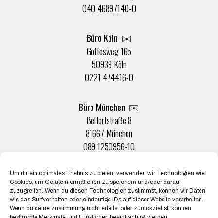
040 46897140-0
Büro Köln ✉️
Gottesweg 165
50939 Köln
0221 474416-0
Büro München ✉️
Belfortstraße 8
81667 München
089 1250956-10
Um dir ein optimales Erlebnis zu bieten, verwenden wir Technologien wie
Büro Münster ✉️
Cookies, um Geräteinformationen zu speichern und/oder darauf
Rudolf-Von-Langen-Str. 42
zuzugreifen. Wenn du diesen Technologien zustimmst, können wir Daten
wie das Surfverhalten oder eindeutige IDs auf dieser Website verarbeiten.
48147 Münster
Wenn du deine Zustimmung nicht erteilst oder zurückziehst, können
0251 20132-0
bestimmte Merkmale und Funktionen beeinträchtigt werden.