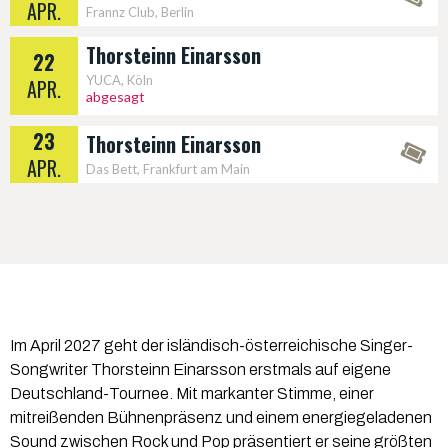
APR.
Frannz Club, Berlin
Thorsteinn Einarsson
22
YUCA, Köln
APR.
abgesagt
23
Thorsteinn Einarsson
APR.
Das Bett, Frankfurt am Main
Im April 2027 geht der isländisch-österreichische Singer-
Songwriter Thorsteinn Einarsson erstmals auf eigene
Deutschland-Tournee. Mit markanter Stimme, einer
mitreißenden Bühnenpräsenz und einem energiegeladenen
Sound zwischen Rock und Pop präsentiert er seine größten