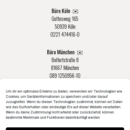
Büro Köln ✉️
Gottesweg 165
50939 Köln
0221 474416-0
Büro München ✉️
Belfortstraße 8
81667 München
089 1250956-10
Um dir ein optimales Erlebnis zu bieten, verwenden wir Technologien wie
Büro Münster ✉️
Cookies, um Geräteinformationen zu speichern und/oder darauf
Rudolf-Von-Langen-Str. 42
zuzugreifen. Wenn du diesen Technologien zustimmst, können wir Daten
wie das Surfverhalten oder eindeutige IDs auf dieser Website verarbeiten.
48147 Münster
Wenn du deine Zustimmung nicht erteilst oder zurückziehst, können
0251 20132-0
bestimmte Merkmale und Funktionen beeinträchtigt werden.