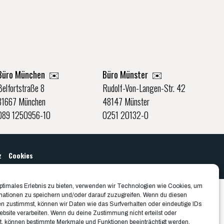
Büro München ✉️
Büro Münster ✉️
Belfortstraße 8
Rudolf-Von-Langen-Str. 42
81667 München
48147 Münster
089 1250956-10
0251 20132-0
z
Cookies
optimales Erlebnis zu bieten, verwenden wir Technologien wie Cookies, um
mationen zu speichern und/oder darauf zuzugreifen. Wenn du diesen
n zustimmst, können wir Daten wie das Surfverhalten oder eindeutige IDs
ebsite verarbeiten. Wenn du deine Zustimmung nicht erteilst oder
t, können bestimmte Merkmale und Funktionen beeinträchtigt werden.