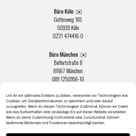
Büro Köln ✉️
Gottesweg 165
50939 Köln
0221 474416-0
Büro München ✉️
Belfortstraße 8
81667 München
089 1250956-10
Um dir ein optimales Erlebnis zu bieten, verwenden wir Technologien wie
Büro Münster ✉️
Cookies, um Geräteinformationen zu speichern und/oder darauf
Rudolf-Von-Langen-Str. 42
zuzugreifen. Wenn du diesen Technologien zustimmst, können wir Daten
wie das Surfverhalten oder eindeutige IDs auf dieser Website verarbeiten.
48147 Münster
Wenn du deine Zustimmung nicht erteilst oder zurückziehst, können
0251 20132-0
bestimmte Merkmale und Funktionen beeinträchtigt werden.