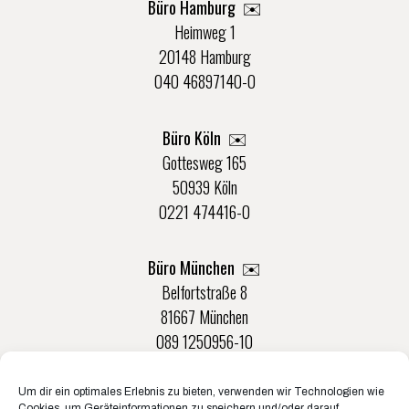
Büro Hamburg ✉️
Heimweg 1
20148 Hamburg
040 46897140-0
Büro Köln ✉️
Gottesweg 165
50939 Köln
0221 474416-0
Büro München ✉️
Belfortstraße 8
81667 München
089 1250956-10
Um dir ein optimales Erlebnis zu bieten, verwenden wir Technologien wie
Büro Münster ✉️
Cookies, um Geräteinformationen zu speichern und/oder darauf