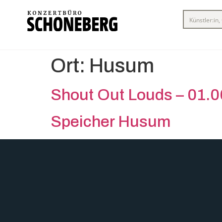
Ort:
Husum
Shout Out Louds – 01.
Speicher Husum