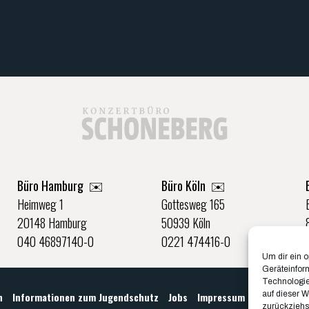
Büro Hamburg ✉️
Büro Köln ✉️
Heimweg 1
Gottesweg 165
20148 Hamburg
50939 Köln
040 46897140-0
0221 474416-0
Um dir ein 
Geräteinfor
Technologie
auf dieser W
n
Informationen zum Jugendschutz
Jobs
Impressum & Datenschut
zurückziehs