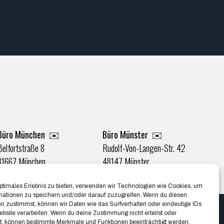
Büro München ✉️
Büro Münster ✉️
Belfortstraße 8
Rudolf-Von-Langen-Str. 42
81667 München
48147 Münster
089 1250956-10
0251 20132-0
optimales Erlebnis zu bieten, verwenden wir Technologien wie Cookies, um
mationen zu speichern und/oder darauf zuzugreifen. Wenn du diesen
n zustimmst, können wir Daten wie das Surfverhalten oder eindeutige IDs
ebsite verarbeiten. Wenn du deine Zustimmung nicht erteilst oder
z
Cookies
t, können bestimmte Merkmale und Funktionen beeinträchtigt werden.