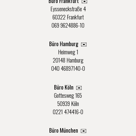
Büro Frankfurt
✉️
Eysseneckstraße 4
60322 Frankfurt
069 9624886-10
Büro Hamburg ✉️
Heimweg 1
20148 Hamburg
040 46897140-0
Büro Köln ✉️
Gottesweg 165
50939 Köln
0221 474416-0
Büro München ✉️