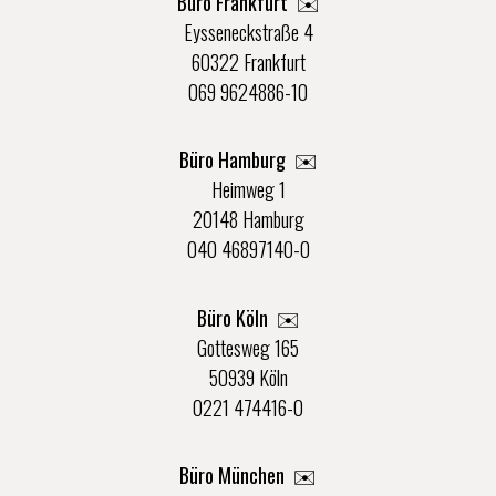
Büro Frankfurt
✉️
Eysseneckstraße 4
60322 Frankfurt
069 9624886-10
Büro Hamburg ✉️
Heimweg 1
20148 Hamburg
040 46897140-0
Büro Köln ✉️
Gottesweg 165
50939 Köln
0221 474416-0
Büro München ✉️