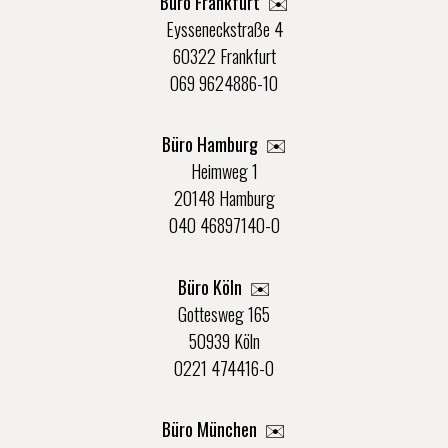
Büro Frankfurt
✉️
Eysseneckstraße 4
60322 Frankfurt
069 9624886-10
Büro Hamburg ✉️
Heimweg 1
20148 Hamburg
040 46897140-0
Büro Köln ✉️
Gottesweg 165
50939 Köln
0221 474416-0
Büro München ✉️