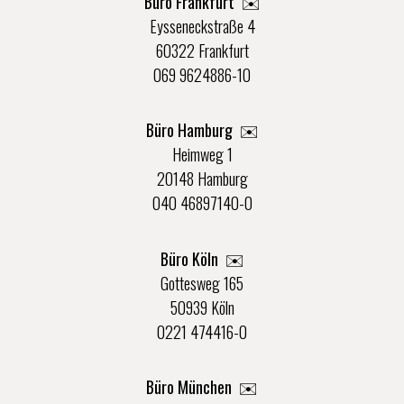
Büro Frankfurt
✉️
Eysseneckstraße 4
60322 Frankfurt
069 9624886-10
Büro Hamburg ✉️
Heimweg 1
20148 Hamburg
040 46897140-0
Büro Köln ✉️
Gottesweg 165
50939 Köln
0221 474416-0
Büro München ✉️