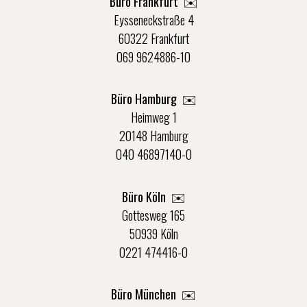
Büro Frankfurt
✉️
Eysseneckstraße 4
60322 Frankfurt
069 9624886-10
Büro Hamburg ✉️
Heimweg 1
20148 Hamburg
040 46897140-0
Büro Köln ✉️
Gottesweg 165
50939 Köln
0221 474416-0
Büro München ✉️