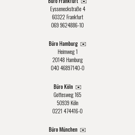
Büro Frankfurt
✉️
Eysseneckstraße 4
60322 Frankfurt
069 9624886-10
Büro Hamburg ✉️
Heimweg 1
20148 Hamburg
040 46897140-0
Büro Köln ✉️
Gottesweg 165
50939 Köln
0221 474416-0
Büro München ✉️