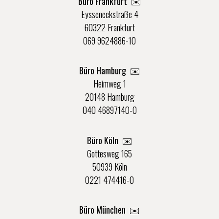
Büro Frankfurt
✉️
Eysseneckstraße 4
60322 Frankfurt
069 9624886-10
Büro Hamburg ✉️
Heimweg 1
20148 Hamburg
040 46897140-0
Büro Köln ✉️
Gottesweg 165
50939 Köln
0221 474416-0
Büro München ✉️