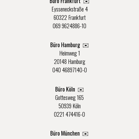
Büro Frankfurt
✉️
Eysseneckstraße 4
60322 Frankfurt
069 9624886-10
Büro Hamburg ✉️
Heimweg 1
20148 Hamburg
040 46897140-0
Büro Köln ✉️
Gottesweg 165
50939 Köln
0221 474416-0
Büro München ✉️