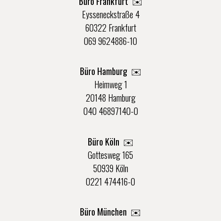
Büro Frankfurt
✉️
Eysseneckstraße 4
60322 Frankfurt
069 9624886-10
Büro Hamburg ✉️
Heimweg 1
20148 Hamburg
040 46897140-0
Büro Köln ✉️
Gottesweg 165
50939 Köln
0221 474416-0
Büro München ✉️