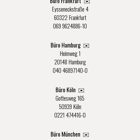
Büro Frankfurt
✉️
Eysseneckstraße 4
60322 Frankfurt
069 9624886-10
Büro Hamburg ✉️
Heimweg 1
20148 Hamburg
040 46897140-0
Büro Köln ✉️
Gottesweg 165
50939 Köln
0221 474416-0
Büro München ✉️