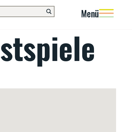
Menü
stspiele