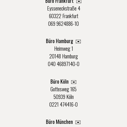
Büro Frankfurt
✉️
Eysseneckstraße 4
60322 Frankfurt
069 9624886-10
Büro Hamburg ✉️
Heimweg 1
20148 Hamburg
040 46897140-0
Büro Köln ✉️
Gottesweg 165
50939 Köln
0221 474416-0
Büro München ✉️