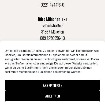
0221 474416-0
Büro München ✉️
Belfortstraße 8
81667 München
089 1250956-10
Um dir ein optimales Erlebnis zu bieten, verwenden wir Technologien wie
Büro Münster ✉️
Cookies, um Geräteinformationen zu speichern und/oder darauf
Rudolf-Von-Langen-Str. 42
zuzugreifen. Wenn du diesen Technologien zustimmst, können wir Daten
wie das Surfverhalten oder eindeutige IDs auf dieser Website verarbeiten.
48147 Münster
Wenn du deine Zustimmung nicht erteilst oder zurückziehst, können
0251 20132-0
bestimmte Merkmale und Funktionen beeinträchtigt werden.
AKZEPTIEREN
ABLEHNEN
© Konzertbüro Schoneberg 2026
Pressematerial & Akkreditierungen