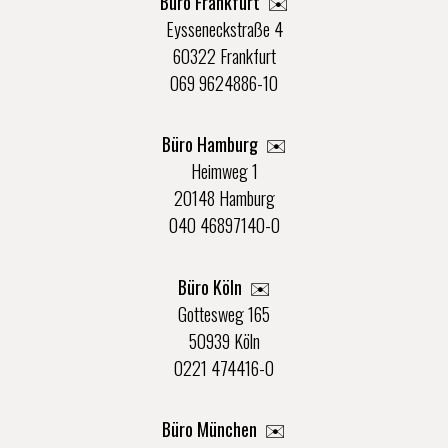
Büro Frankfurt
✉️
Eysseneckstraße 4
60322 Frankfurt
069 9624886-10
Büro Hamburg ✉️
Heimweg 1
20148 Hamburg
040 46897140-0
Büro Köln ✉️
Gottesweg 165
50939 Köln
0221 474416-0
Büro München ✉️