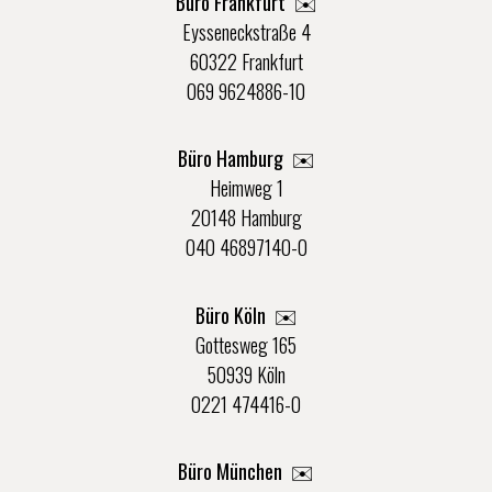
Büro Frankfurt
✉️
Eysseneckstraße 4
60322 Frankfurt
069 9624886-10
Büro Hamburg ✉️
Heimweg 1
20148 Hamburg
040 46897140-0
Büro Köln ✉️
Gottesweg 165
50939 Köln
0221 474416-0
Büro München ✉️