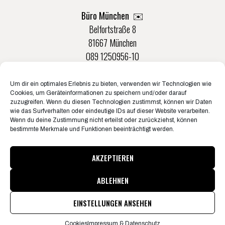
Büro München ✉️
Belfortstraße 8
81667 München
089 1250956-10
Um dir ein optimales Erlebnis zu bieten, verwenden wir Technologien wie
Büro Münster ✉️
Cookies, um Geräteinformationen zu speichern und/oder darauf
Rudolf-Von-Langen-Str. 42
zuzugreifen. Wenn du diesen Technologien zustimmst, können wir Daten
wie das Surfverhalten oder eindeutige IDs auf dieser Website verarbeiten.
48147 Münster
Wenn du deine Zustimmung nicht erteilst oder zurückziehst, können
0251 20132-0
bestimmte Merkmale und Funktionen beeinträchtigt werden.
AKZEPTIEREN
ABLEHNEN
© Konzertbüro Schoneberg 2026
Pressematerial & Akkreditierungen
EINSTELLUNGEN ANSEHEN
Informationen zum Jugendschutz
Jobs
Impressum & Datenschutz
Cookies
Cookies
Impressum & Datenschutz