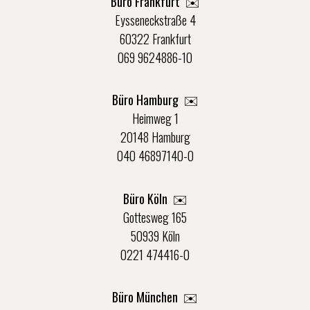
Büro Frankfurt
✉️
Eysseneckstraße 4
60322 Frankfurt
069 9624886-10
Büro Hamburg ✉️
Heimweg 1
20148 Hamburg
040 46897140-0
Büro Köln ✉️
Gottesweg 165
50939 Köln
0221 474416-0
Büro München ✉️