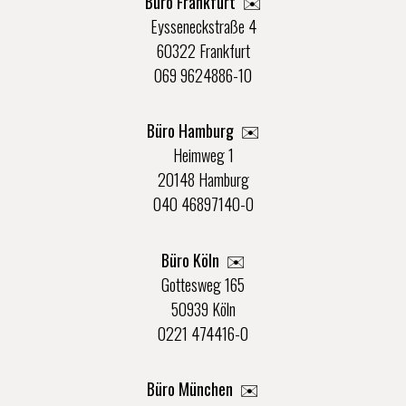
Büro Frankfurt
✉️
Eysseneckstraße 4
60322 Frankfurt
069 9624886-10
Büro Hamburg ✉️
Heimweg 1
20148 Hamburg
040 46897140-0
Büro Köln ✉️
Gottesweg 165
50939 Köln
0221 474416-0
Büro München ✉️