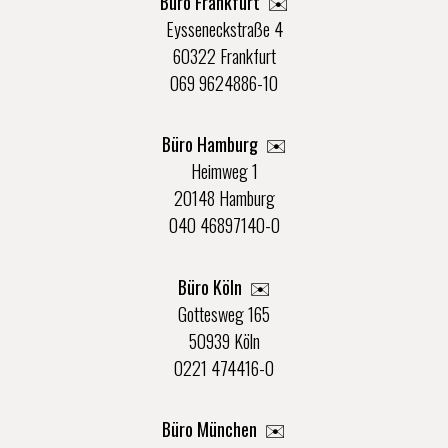
Büro Frankfurt
✉️
Eysseneckstraße 4
60322 Frankfurt
069 9624886-10
Büro Hamburg ✉️
Heimweg 1
20148 Hamburg
040 46897140-0
Büro Köln ✉️
Gottesweg 165
50939 Köln
0221 474416-0
Büro München ✉️