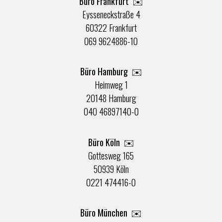
Büro Frankfurt
✉️
Eysseneckstraße 4
60322 Frankfurt
069 9624886-10
Büro Hamburg ✉️
Heimweg 1
20148 Hamburg
040 46897140-0
Büro Köln ✉️
Gottesweg 165
50939 Köln
0221 474416-0
Büro München ✉️