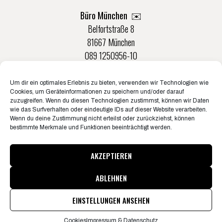
Büro München ✉️
Belfortstraße 8
81667 München
089 1250956-10
Um dir ein optimales Erlebnis zu bieten, verwenden wir Technologien wie
Büro Münster ✉️
Cookies, um Geräteinformationen zu speichern und/oder darauf
Rudolf-Von-Langen-Str. 42
zuzugreifen. Wenn du diesen Technologien zustimmst, können wir Daten
wie das Surfverhalten oder eindeutige IDs auf dieser Website verarbeiten.
48147 Münster
Wenn du deine Zustimmung nicht erteilst oder zurückziehst, können
0251 20132-0
bestimmte Merkmale und Funktionen beeinträchtigt werden.
AKZEPTIEREN
ABLEHNEN
© Konzertbüro Schoneberg 2026
Pressematerial & Akkreditierungen
EINSTELLUNGEN ANSEHEN
Informationen zum Jugendschutz
Jobs
Impressum & Datenschutz
Cookies
Cookies
Impressum & Datenschutz