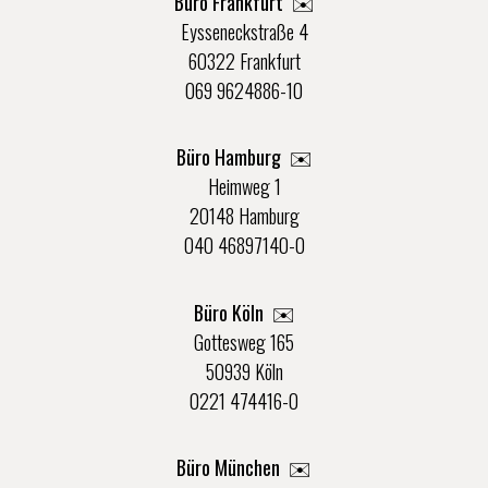
Büro Frankfurt
✉️
Eysseneckstraße 4
60322 Frankfurt
069 9624886-10
Büro Hamburg ✉️
Heimweg 1
20148 Hamburg
040 46897140-0
Büro Köln ✉️
Gottesweg 165
50939 Köln
0221 474416-0
Büro München ✉️