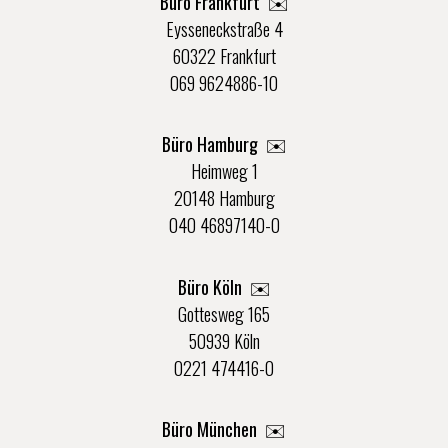
Büro Frankfurt
✉️
Eysseneckstraße 4
60322 Frankfurt
069 9624886-10
Büro Hamburg ✉️
Heimweg 1
20148 Hamburg
040 46897140-0
Büro Köln ✉️
Gottesweg 165
50939 Köln
0221 474416-0
Büro München ✉️