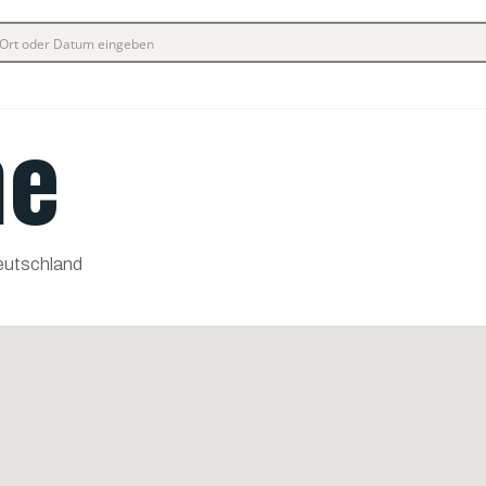
he
eutschland