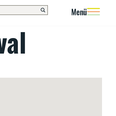
Menü
val