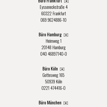
Büro Frankfurt
✉️
Eysseneckstraße 4
60322 Frankfurt
069 9624886-10
Büro Hamburg ✉️
Heimweg 1
20148 Hamburg
040 46897140-0
Büro Köln ✉️
Gottesweg 165
50939 Köln
0221 474416-0
Büro München ✉️