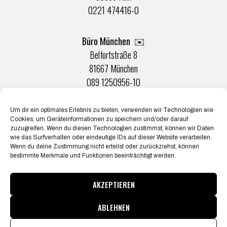
0221 474416-0
Büro München ✉️
Belfortstraße 8
81667 München
089 1250956-10
Um dir ein optimales Erlebnis zu bieten, verwenden wir Technologien wie
Büro Münster ✉️
Cookies, um Geräteinformationen zu speichern und/oder darauf
Rudolf-Von-Langen-Str. 42
zuzugreifen. Wenn du diesen Technologien zustimmst, können wir Daten
wie das Surfverhalten oder eindeutige IDs auf dieser Website verarbeiten.
48147 Münster
Wenn du deine Zustimmung nicht erteilst oder zurückziehst, können
0251 20132-0
bestimmte Merkmale und Funktionen beeinträchtigt werden.
AKZEPTIEREN
ABLEHNEN
© Konzertbüro Schoneberg 2026
Pressematerial & Akkreditierungen