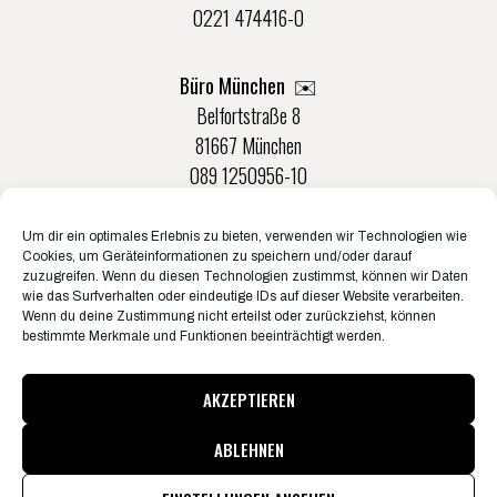
0221 474416-0
Büro München ✉️
Belfortstraße 8
81667 München
089 1250956-10
Um dir ein optimales Erlebnis zu bieten, verwenden wir Technologien wie
Büro Münster ✉️
Cookies, um Geräteinformationen zu speichern und/oder darauf
Rudolf-Von-Langen-Str. 42
zuzugreifen. Wenn du diesen Technologien zustimmst, können wir Daten
wie das Surfverhalten oder eindeutige IDs auf dieser Website verarbeiten.
48147 Münster
Wenn du deine Zustimmung nicht erteilst oder zurückziehst, können
0251 20132-0
bestimmte Merkmale und Funktionen beeinträchtigt werden.
AKZEPTIEREN
ABLEHNEN
© Konzertbüro Schoneberg 2026
Pressematerial & Akkreditierungen