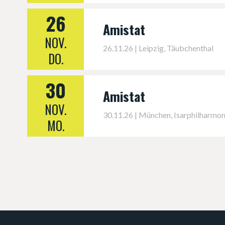
26
Amistat
NOV.
26.11.26 | Leipzig, Täubchenthal
DO.
30
Amistat
NOV.
30.11.26 | München, Isarphilharmon
MO.