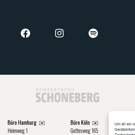
Büro Hamburg ✉️
Büro Köln ✉️
Um dir ein 
Heimweg 1
Gottesweg 165
Geräteinfor