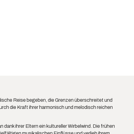
lische Reise begeben, die Grenzen überschreitet und
rch die Kraft ihrer harmonisch und melodisch reichen
ank ihrer Eltern ein kultureller Wirbelwind. Die frühen
vielfältigen musikalischen Einflüsse und verlieh ihrem