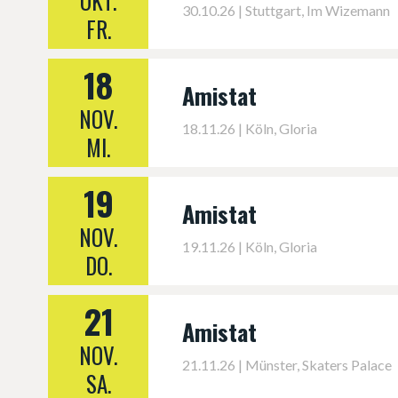
OKT.
30.10.26 | Stuttgart, Im Wizemann
FR.
18
Amistat
NOV.
18.11.26 | Köln, Gloria
MI.
19
Amistat
NOV.
19.11.26 | Köln, Gloria
DO.
21
Amistat
NOV.
21.11.26 | Münster, Skaters Palace
SA.