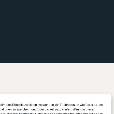
Büro München ✉️
Büro Münster ✉️
optimales Erlebnis zu bieten, verwenden wir Technologien wie Cookies, um
Belfortstraße 8
Rudolf-Von-Langen-Str. 42
mationen zu speichern und/oder darauf zuzugreifen. Wenn du diesen