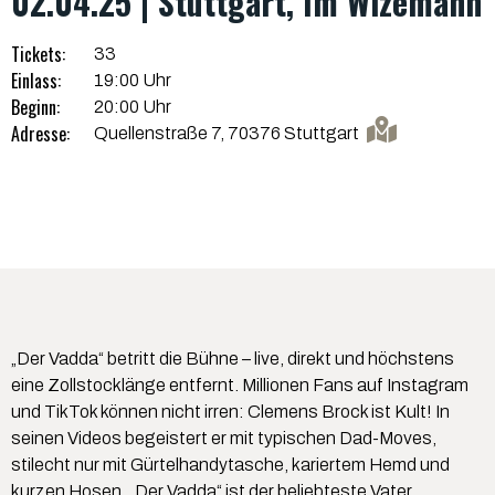
02.04.25 | Stuttgart, Im Wizemann
Tickets:
33
Einlass:
19:00 Uhr
Beginn:
20:00 Uhr
Adresse:
Quellenstraße 7, 70376 Stuttgart
„Der Vadda“ betritt die Bühne – live, direkt und höchstens
eine Zollstocklänge entfernt. Millionen Fans auf Instagram
und TikTok können nicht irren: Clemens Brock ist Kult! In
seinen Videos begeistert er mit typischen Dad-Moves,
stilecht nur mit Gürtelhandytasche, kariertem Hemd und
kurzen Hosen. „Der Vadda“ ist der beliebteste Vater