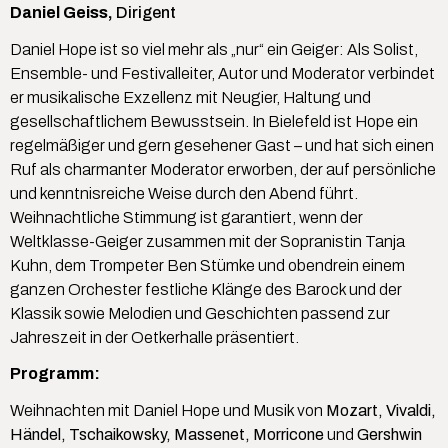
Daniel Geiss,
Dirigent
Daniel Hope ist so viel mehr als „nur“ ein Geiger: Als Solist,
Ensemble- und Festivalleiter, Autor und Moderator verbindet
er musikalische Exzellenz mit Neugier, Haltung und
gesellschaftlichem Bewusstsein. In Bielefeld ist Hope ein
regelmäßiger und gern gesehener Gast – und hat sich einen
Ruf als charmanter Moderator erworben, der auf persönliche
und kenntnisreiche Weise durch den Abend führt.
Weihnachtliche Stimmung ist garantiert, wenn der
Weltklasse-Geiger zusammen mit der Sopranistin Tanja
Kuhn, dem Trompeter Ben Stümke und obendrein einem
ganzen Orchester festliche Klänge des Barock und der
Klassik sowie Melodien und Geschichten passend zur
Jahreszeit in der Oetkerhalle präsentiert.
Programm:
Weihnachten mit Daniel Hope und Musik von
Mozart, Vivaldi,
Händel, Tschaikowsky, Massenet, Morricone
und
Gershwin