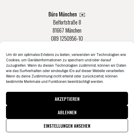
Büro München ✉️
Belfortstraße 8
81667 München
089 1250956-10
Um dir ein optimales Erlebnis zu bieten, verwenden wir Technologien wie
Büro Münster ✉️
Cookies, um Geräteinformationen zu speichern und/oder darauf
Rudolf-Von-Langen-Str. 42
zuzugreifen. Wenn du diesen Technologien zustimmst, können wir Daten
wie das Surfverhalten oder eindeutige IDs auf dieser Website verarbeiten.
48147 Münster
Wenn du deine Zustimmung nicht erteilst oder zurückziehst, können
0251 20132-0
bestimmte Merkmale und Funktionen beeinträchtigt werden.
AKZEPTIEREN
ABLEHNEN
© Konzertbüro Schoneberg 2026
Pressematerial & Akkreditierungen
EINSTELLUNGEN ANSEHEN
Informationen zum Jugendschutz
Jobs