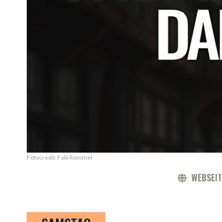
Fotocredit: Fabi Rommel
WEBSEIT