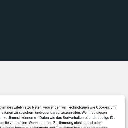
Büro München ✉️
Büro Münster ✉️
optimales Erlebnis zu bieten, verwenden wir Technologien wie Cookies, um
Belfortstraße 8
Rudolf-Von-Langen-Str. 42
mationen zu speichern und/oder darauf zuzugreifen. Wenn du diesen
n zustimmst, können wir Daten wie das Surfverhalten oder eindeutige IDs
81667 München
48147 Münster
ebsite verarbeiten. Wenn du deine Zustimmung nicht erteilst oder