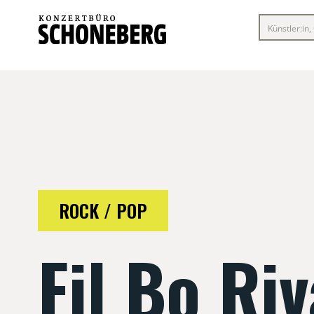
ROCK / POP
Fil Bo Riv