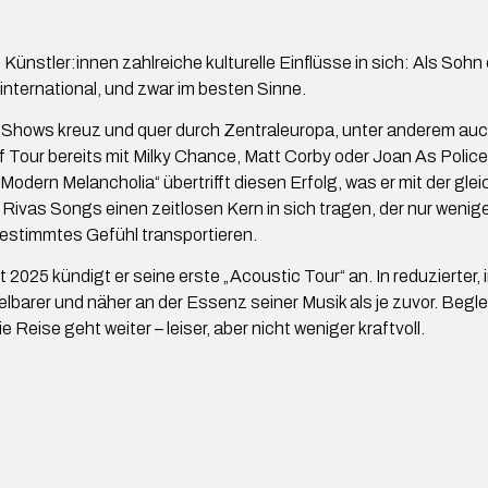
Künstler:innen zahlreiche kulturelle Einflüsse in sich: Als Sohn
 international, und zwar im besten Sinne.
 Shows kreuz und quer durch Zentraleuropa, unter anderem auc
auf Tour bereits mit Milky Chance, Matt Corby oder Joan As Pol
Modern Melancholia“ übertrifft diesen Erfolg, was er mit der gl
 Rivas Songs einen zeitlosen Kern in sich tragen, der nur wenig
estimmtes Gefühl transportieren.
t 2025 kündigt er seine erste „Acoustic Tour“ an. In reduzierter
lbarer und näher an der Essenz seiner Musik als je zuvor. Beglei
e Reise geht weiter – leiser, aber nicht weniger kraftvoll.