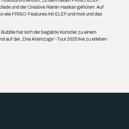
ktiv Tooloudfortheroom, zu dem neben FRISO ELEF,
yblade und der Creative Ramin Haskan gehören. Auf
nso wie FRISO-Features mit ELEF und moé und das
 Bubble hat sich der begabte Künstler zu einem
nd auf der „Drei Atemzüge“-Tour 2025 live zu erleben