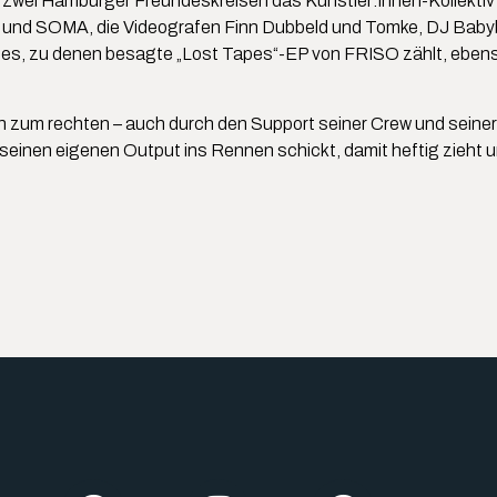
h aus zwei Hamburger Freundeskreisen das Künstler:innen-Kolle
uri und SOMA, die Videografen Finn Dubbeld und Tomke, DJ Bab
ases, zu denen besagte „Lost Tapes“-EP von FRISO zählt, ebe
n zum rechten – auch durch den Support seiner Crew und seiner
 seinen eigenen Output ins Rennen schickt, damit heftig zieht u