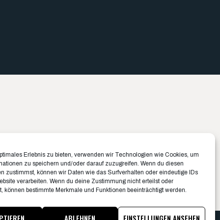
Büro München ✉️
Büro Münster ✉️
optimales Erlebnis zu bieten, verwenden wir Technologien wie Cookies, um
Belfortstraße 8
Rudolf-Von-Langen-Str. 42
mationen zu speichern und/oder darauf zuzugreifen. Wenn du diesen
n zustimmst, können wir Daten wie das Surfverhalten oder eindeutige IDs
81667 München
48147 Münster
ebsite verarbeiten. Wenn du deine Zustimmung nicht erteilst oder
089 1250956-10
0251 20132-0
t, können bestimmte Merkmale und Funktionen beeinträchtigt werden.
PTIEREN
ABLEHNEN
EINSTELLUNGEN ANSEHEN