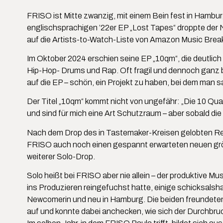
FRISO ist Mitte zwanzig, mit einem Bein fest in Hamburg
englischsprachigen ’22er EP „Lost Tapes“ droppte der
auf die Artists-to-Watch-Liste von Amazon Music Br
Im Oktober 2024 erschien seine EP „10qm“, die deutlic
Hip-Hop- Drums und Rap. Oft fragil und dennoch ganz bei
auf die EP – schön, ein Projekt zu haben, bei dem man 
Der Titel „10qm“ kommt nicht von ungefähr: „Die 10 Q
und sind für mich eine Art Schutzraum – aber sobald die T
Nach dem Drop des in Tastemaker-Kreisen gelobten Relea
FRISO auch noch einen gespannt erwarteten neuen größe
weiterer Solo-Drop.
Solo heißt bei FRISO aber nie allein – der produktive Mus
ins Produzieren reingefuchst hatte, einige schicksalsh
Newcomerin und neu in Hamburg. Die beiden freundeten
auf und konnte dabei anchecken, wie sich der Durchbruc