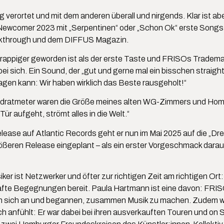
 verortet und mit dem anderen überall und nirgends. Klar ist abe
 Newcomer 2023 mit „Serpentinen“ oder „Schon Ok“ erste Songs
eakthrough und dem DIFFUS Magazin.
h rappiger geworden ist als der erste Taste und FRISOs Tradem
 sich. Ein Sound, der „gut und gerne mal ein bisschen straight i
sagen kann: Wir haben wirklich das Beste rausgeholt!“
uadratmeter waren die Größe meines alten WG-Zimmers und Home
ür aufgeht, strömt alles in die Welt.“
se auf Atlantic Records geht er nun im Mai 2025 auf die „Drei
ren Release eingeplant – als ein erster Vorgeschmack darauf e
iker ist Netzwerker und öfter zur richtigen Zeit am richtigen Ort
afte Begegnungen bereit. Paula Hartmann ist eine davon: FRISO 
 sich an und begannen, zusammen Musik zu machen. Zudem wurd
h anfühlt: Er war dabei bei ihren ausverkauften Touren und on 