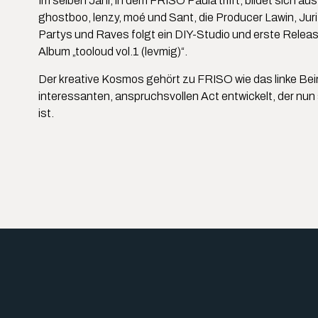
Im selben Jahr, in dem FRISO Paula trifft, bildet sic
ghostboo, lenzy, moé und Sant, die Producer Lawin, J
Partys und Raves folgt ein DIY-Studio und erste Rele
Album „tooloud vol.1 (levmig)“.
Der kreative Kosmos gehört zu FRISO wie das linke Bei
interessanten, anspruchsvollen Act entwickelt, der nun
ist.