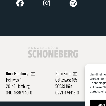
Büro Hamburg ✉️
Büro Köln ✉️
Um dir ein 
Heimweg 1
Gottesweg 165
Geräteinfor
Technologie
20148 Hamburg
50939 Köln
auf dieser W
040 46897140-0
0221 474416-0
zurückziehs
AKZE