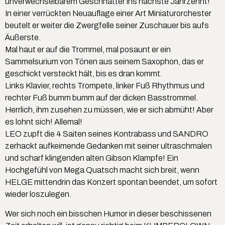
unverwechselbarem Geschnatter ins nächste Jahrzehnt!
In einer verrückten Neuauflage einer Art Miniaturorchester
beutelt er weiter die Zwergfelle seiner Zuschauer bis aufs
Äußerste.
Mal haut er auf die Trommel, mal posaunt er ein
Sammelsurium von Tönen aus seinem Saxophon, das er
geschickt versteckt hält, bis es dran kommt.
Links Klavier, rechts Trompete, linker Fuß Rhythmus und
rechter Fuß bumm bumm auf der dicken Basstrommel.
Herrlich, ihm zusehen zu müssen, wie er sich abmüht! Aber
es lohnt sich! Allemal!
LEO zupft die 4 Saiten seines Kontrabass und SANDRO
zerhackt aufkeimende Gedanken mit seiner ultraschmalen
und scharf klingenden alten Gibson Klampfe! Ein
Hochgefühl von Mega Quatsch macht sich breit, wenn
HELGE mittendrin das Konzert spontan beendet, um sofort
wieder loszulegen.
Wer sich noch ein bisschen Humor in dieser beschissenen