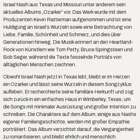
Israel Nash aus Texas und Missouri unter anderem sein
aktuelles Albums „Ozarker“ vor. Das Werk wurde mit dem
Produzenten Kevin Ratterman aufgenommen und ist eine
Huldigung an Israel‘s Wurzeln sowie eine Betrachtung von
Liebe, Familie, Schönheit und Schmerz, und dies über
Generationen hinweg. Die Musik erinnert an den Heartland-
Rock von Künstlern wie Tom Petty, Bruce Springsteen und
Bob Seger, während die Texte fesselnde Porträts von
alltäglichen Menschen zeichnen.
Obwohl Israel Nash jetzt in Texas lebt, bleibt er im Herzen
ein Ozarker und lässt seine Wurzeln in diesem Songzyklus
aufleben. Er recherchierte seine familiäre Herkunft und zog
sich zurück in ein einfaches Haus in Wimberley, Texas, um
die Songs mit minimaler Ausrüstung und großer Intention zu
schreiben. Die Charaktere auf dem Album, einige aus Nashs
eigener Familiengeschichte, werden mit großer Empathie
porträtiert. Das Album verzichtet darauf, die Vergangenheit
zu romantisieren, und bleibt ehrlich und menschlich.