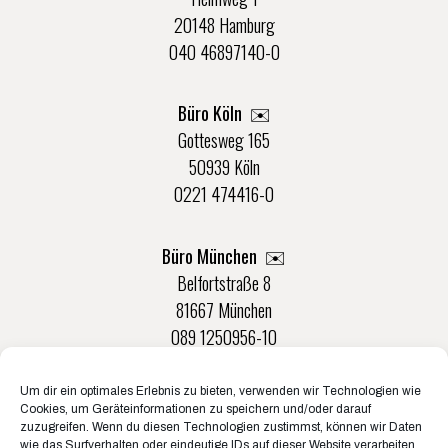
20148 Hamburg
040 46897140-0
Büro Köln ✉️
Gottesweg 165
50939 Köln
0221 474416-0
Büro München ✉️
Belfortstraße 8
81667 München
089 1250956-10
Um dir ein optimales Erlebnis zu bieten, verwenden wir Technologien wie
Büro Münster ✉️
Cookies, um Geräteinformationen zu speichern und/oder darauf
Rudolf-Von-Langen-Str. 42
zuzugreifen. Wenn du diesen Technologien zustimmst, können wir Daten
wie das Surfverhalten oder eindeutige IDs auf dieser Website verarbeiten.